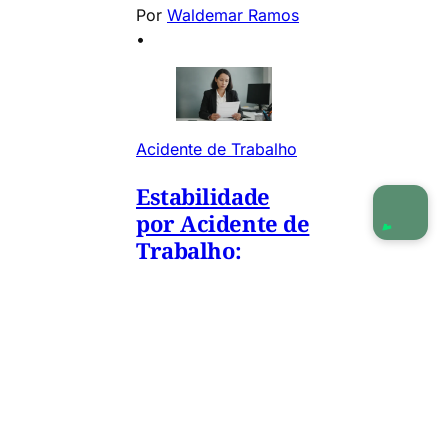
Por
Waldemar Ramos
•
Acidente de Trabalho
Estabilidade
por Acidente de
Trabalho:
Quem tem
Direito e por
Quanto Tempo
Sofreu acidente
de trabalho e tem
dúvidas sobre