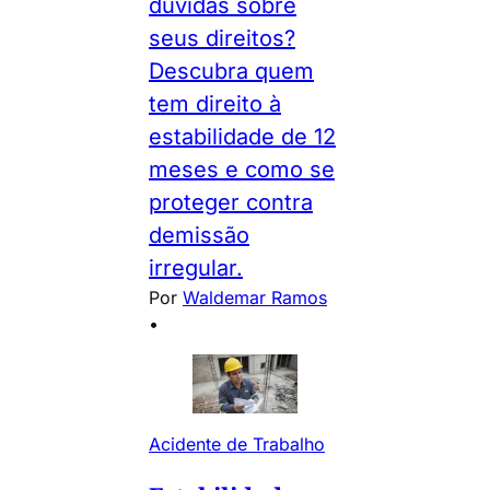
dúvidas sobre
seus direitos?
Descubra quem
tem direito à
estabilidade de 12
meses e como se
proteger contra
demissão
irregular.
Por
Waldemar Ramos
•
Acidente de Trabalho