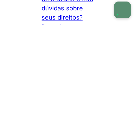
dúvidas sobre
seus direitos?
Descubra quem
tem direito à
estabilidade de 12
meses e como se
proteger contra
demissão
irregular.
Por
Waldemar Ramos
•
Direitos Trabalhistas