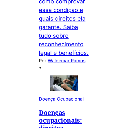
como comprovar
essa condição e
quais direitos ela
garante. Saiba
tudo sobre
reconhecimento
legal e benefícios.
Por
Waldemar Ramos
•
Doença Ocupacional
Doenças
ocupacionais:
direitos