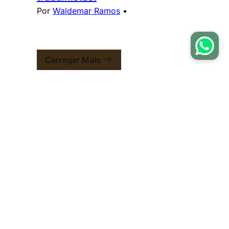
Por
Waldemar Ramos
•
Carregar Mais
You're all caught up.
Ocorreu um erro ao carregar a
próxima página.
Escritório especializado em
Direito Previdenciário e