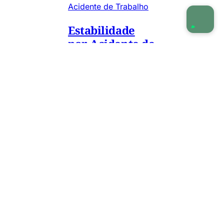
Acidente de Trabalho
Estabilidade
por Acidente de
Trabalho:
Quem tem
Direito e por
Quanto Tempo
Sofreu acidente
de trabalho e tem
dúvidas sobre
seus direitos?
Descubra quem
tem direito à
estabilidade de 12