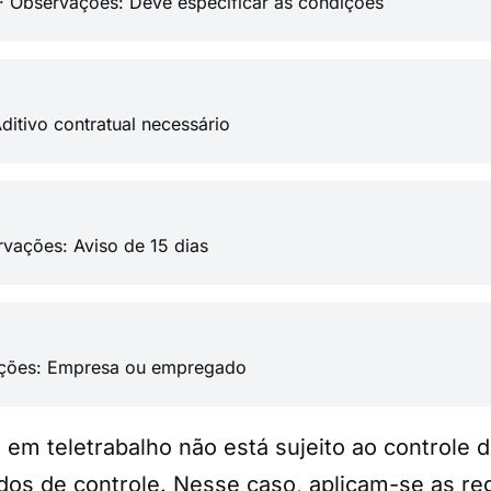
 · Observações: Deve especificar as condições
itivo contratual necessário
vações: Aviso de 15 dias
vações: Empresa ou empregado
m teletrabalho não está sujeito ao controle 
dos de controle. Nesse caso, aplicam-se as re