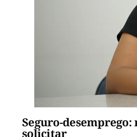
Seguro-desemprego: r
solicitar