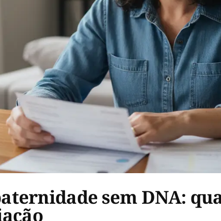
aternidade sem DNA: qua
iação