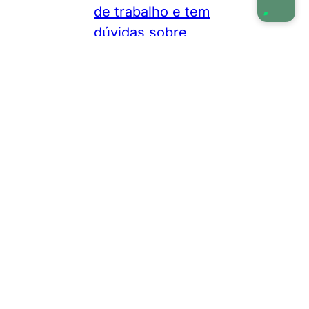
de trabalho e tem
dúvidas sobre
seus direitos?
Descubra quem
tem direito à
estabilidade de 12
meses e como se
proteger contra
demissão
irregular.
Por
Waldemar Ramos
•
Direitos Trabalhistas